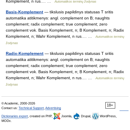
Komplement, n rus.… …
Automatikos terminų žodynas
Basis-Komplement
— tikslusis papildinys statusas T sritis
automatika atitikmenys: angl. complement on B; naughts
complement; radix complement; true complement; zero
complement vok. Basis Komplement, n; B Komplement, n; Radix
Komplement, n; Wahr Komplement, n rus.… …
Automatikos terminų
žodynas
Radix-Komplement
— tikslusis papildinys statusas T sritis
automatika atitikmenys: angl. complement on B; naughts
complement; radix complement; true complement; zero
complement vok. Basis Komplement, n; B Komplement, n; Radix
Komplement, n; Wahr Komplement, n rus.… …
Automatikos terminų
žodynas
© Academic, 2000-2026
18+
Contact us:
Technical Support
,
Advertising
Dictionaries export
, created on PHP,
Joomla,
Drupal,
WordPress,
MODx.