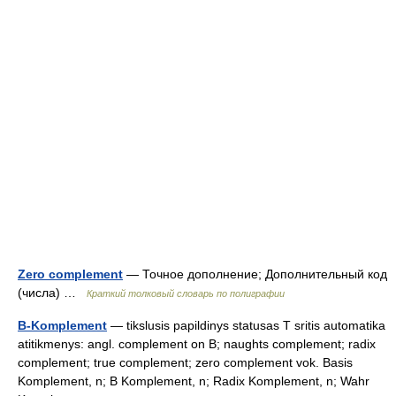
Zero complement
— Точное дополнение; Дополнительный код
(числа) …
Краткий толковый словарь по полиграфии
B-Komplement
— tikslusis papildinys statusas T sritis automatika
atitikmenys: angl. complement on B; naughts complement; radix
complement; true complement; zero complement vok. Basis
Komplement, n; B Komplement, n; Radix Komplement, n; Wahr