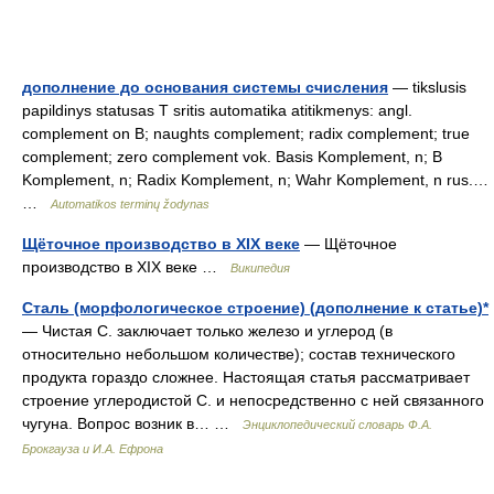
дополнение до основания системы счисления
— tikslusis
papildinys statusas T sritis automatika atitikmenys: angl.
complement on B; naughts complement; radix complement; true
complement; zero complement vok. Basis Komplement, n; B
Komplement, n; Radix Komplement, n; Wahr Komplement, n rus.…
…
Automatikos terminų žodynas
Щёточное производство в XIX веке
— Щёточное
производство в XIX веке …
Википедия
Сталь (морфологическое строение) (дополнение к статье)*
— Чистая С. заключает только железо и углерод (в
относительно небольшом количестве); состав технического
продукта гораздо сложнее. Настоящая статья рассматривает
строение углеродистой С. и непосредственно с ней связанного
чугуна. Вопрос возник в… …
Энциклопедический словарь Ф.А.
Брокгауза и И.А. Ефрона