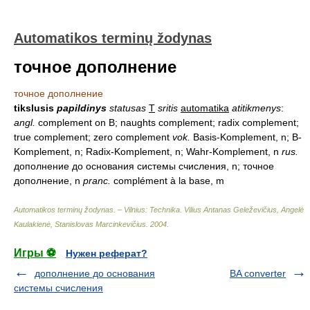
Automatikos terminų žodynas
точное дополнение
точное дополнение
tikslusis
papildinys
statusas
T
sritis
automatika
atitikmenys
:
angl.
complement on B; naughts complement; radix complement;
true complement; zero complement
vok.
Basis-Komplement, n; B-
Komplement, n; Radix-Komplement, n; Wahr-Komplement, n
rus.
дополнение до основания системы счисления, n; точное
дополнение, n
pranc.
complément à la base, m
Automatikos terminų žodynas. – Vilnius: Technika
.
Vilius Antanas Geleževičius, Angelė
Kaulakienė, Stanislovas Marcinkevičius
.
2004
.
Игры ⚽
Нужен реферат?
дополнение до основания
BA converter
системы счисления